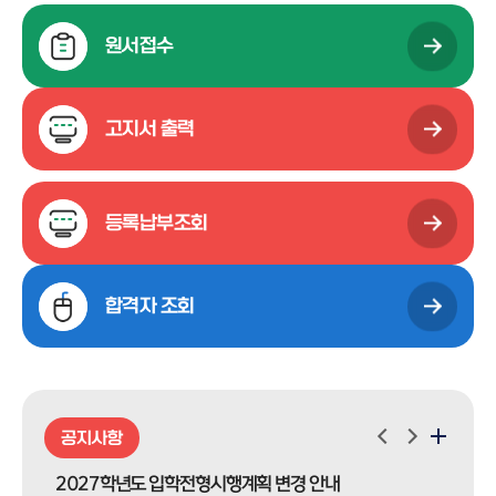
원서접수
고지서 출력
등록납부조회
합격자
조회
공지사항
2027학년도 입학전형시행계획 변경 안내
20