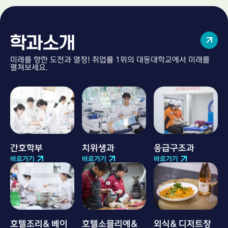
학과소개
미래를 향한 도전과 열정! 취업률 1위의 대동대학교에서 미래를
펼쳐보세요.
간호학부
치위생과
응급구조과
바로가기
바로가기
바로가기
호텔조리& 베이
호텔소믈리에&
외식& 디저트창