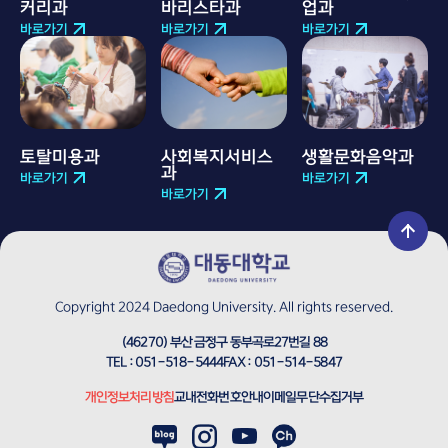
커리과
바리스타과
업과
바로가기
바로가기
바로가기
토탈미용과
사회복지서비스
생활문화음악과
과
바로가기
바로가기
바로가기
Copyright 2024 Daedong University. All rights reserved.
(46270) 부산 금정구 동부곡로27번길 88
TEL :
051-518-5444
FAX :
051-514-5847
개인정보처리방침
교내전화번호안내
이메일무단수집거부